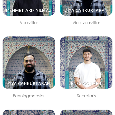
MEHMET AKIF YILMAZ
ZİYA CANKURTARAN
Voorzitter
Vice-voorzitter
ZİYA CANKURTARAN
ENES GÖKMEN
Penningmeester
Secretaris